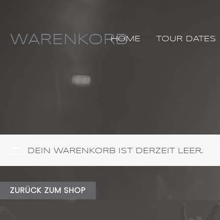
ZUM
INHALT
SPRINGEN
WARENKORB
HOME
TOUR DATES
DEIN WARENKORB IST DERZEIT LEER.
ZURÜCK ZUM SHOP